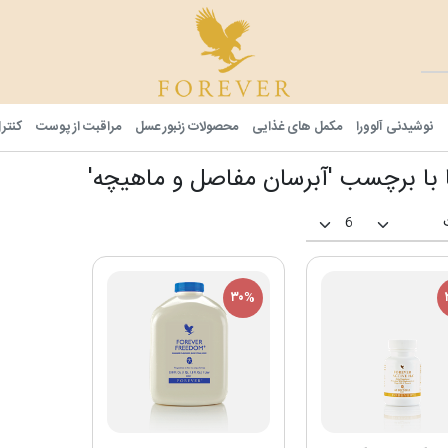
فوراور شا
نوشیدنی آلوورا
مکمل های غذایی
محصولات زنبور عسل
مراقبت از پوست
کنتر
ا با برچسب 'آبرسان مفاصل و ماهیچه'
۳۰%