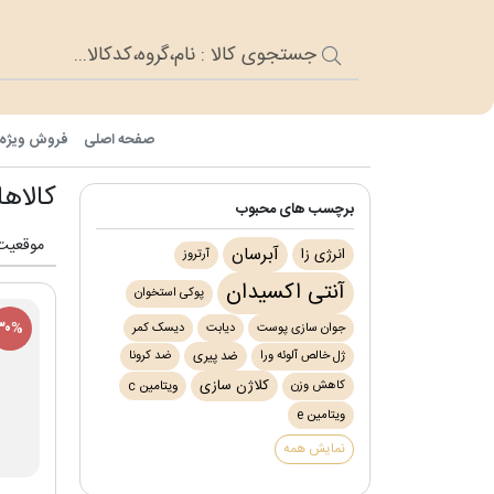
صفحه اصلی
فروش ویژه
کالاه
برچسب های محبوب
آبرسان
انرژی زا
آرتروز
آنتی اکسیدان
پوکی استخوان
۳۰%
جوان سازی پوست
دیابت
دیسک کمر
ژل خالص آلوئه ورا
ضد کرونا
ضد پیری
کلاژن سازی
کاهش وزن
ویتامین c
ویتامین e
نمایش همه