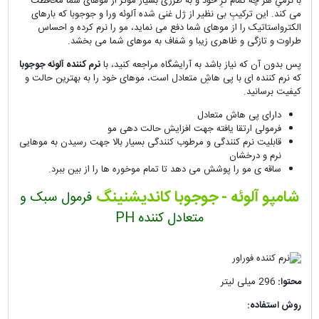
با نرمیِ هر چه تمام ترِ خود و به طرزی بسیار مؤثر از موهای شما محافظت
می کند. این ترکیبِ بی نظیر از ژل غنی شده آلوئه ورا و جوجوبا که بارهای
الکترواستاتیک را از موهای شما دفع می نماید، مو را نرم کرده و احساس
طراوت و تازگی و ظاهری زیبا و شفاف به موهای شما می بخشد.
پس بدون آن که نیاز باشد به آرایشگاه مراجعه کنید، با
نرم کننده آلوئه جوجوبا
که نرم کننده ای با پی هاشِ متعادل است، موهای خود را به بهترین حالت و
کیفیت برسانید.
دارای پی هاش متعادل
فرمولی ارتقا یافته جهت افزایش حالت دهی مو
قابلیت نرم کنندگی و مرطوب کنندگی بسیار بالا جهت رسیدن به موهایی
نرم و درخشان
ساقه ی مو را پوشش می دهد تا تمام موخوره ها را از بین ببرد.
شامپو آلوئه - جوجوبا کاندیشنینگ
فرمول سبک و
متعادل کننده PH
محتوا:
296 میلی لیتر
روش استفاده: