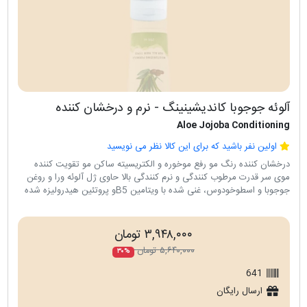
آلوئه جوجوبا کاندیشینینگ - نرم و درخشان کننده
Aloe Jojoba Conditioning
اولین نفر باشید که برای این کالا نظر می نویسید
درخشان کننده رنگ مو رفع موخوره و الکتريسيته ساکن مو تقويت کننده
موی سر قدرت مرطوب کنندگی و نرم کنندگی بالا حاوی ژل آلوئه ورا و روغن
جوجوبا و اسطوخودوس، غنی شده با ويتامين B5و پروتئين هيدروليزه شده
۳,۹۴۸,۰۰۰ تومان
۵,۶۴۰,۰۰۰ تومان
۳۰%
641
ارسال رایگان