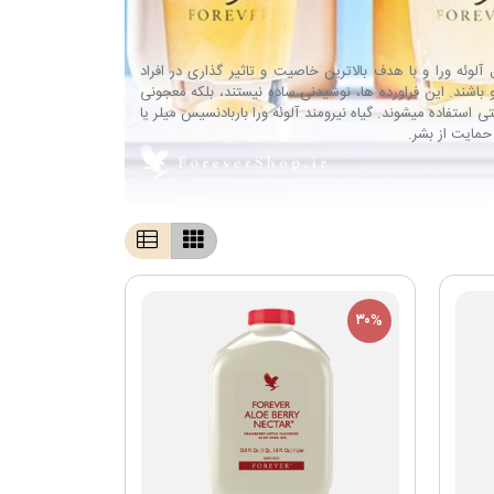
 آلوئه ورا و با هدف بالاترین خاصیت و تاثیر گذاری در افراد
و باشند. این فراورده ها، نوشیدنی ساده نیستند، بلکه معجونی
استفاده میشوند. گیاه نیرومند آلوئه ورا باربادنسیس میلر یا
۳۰%