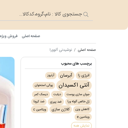
صفحه اصلی
فروش ویژه
صفحه اصلی
نوشیدنی آلوورا
برچسب های محبوب
آبرسان
انرژی زا
آرتروز
آنتی اکسیدان
پوکی استخوان
جوان سازی پوست
دیابت
دیسک کمر
ژل خالص آلوئه ورا
ضد کرونا
ضد پیری
کلاژن سازی
کاهش وزن
ویتامین c
ویتامین e
نمایش همه