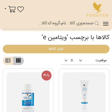
فوراور شاپ
سبد خرید
کالاها با برچسب 'ویتامین e'
فیلتر کالاها
۳۰%