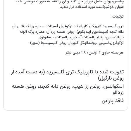
چایخوریروغن حامل فوراور حل کنید و آن را فقط به صورت موضعی یا به
عنوان خوشبوکننده مورد استفاده قرار دهید.
ترکیبات:
تری گلیسیرید کاپریک/ کاپرالیک؛ توکوفریل آسیتات؛ عصاره رزا کانینا؛ روغن
دانه کنجد (سیسامون ایندیکوم)؛ روغن هسته زردآل؛ عصاره برگ آلوئه
باربادنسیس؛ رتینیلپالمیتات،آسکوربیلپالمیتات، بیسابولول،
توکوفرول،لسیتین،روغندانهگل گاوزبان،روغن گلیسینسجا (سویا).
هر بسته حاوی ۴ اونس/ ۱۱۸ میلی لیتر
تقویت شده با کاپریلیک تری گلیسیرید (به دست آمده از
روغن نارگیل)
اسکوالنس، روغن رز هیپ، روغن دانه کنجد، روغن هسته
زردآلو
فاقد پارابن