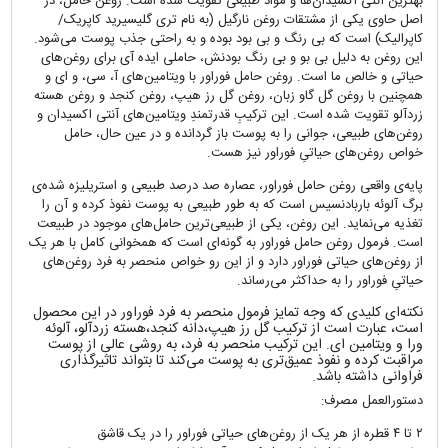
بهترین آنتی اکسیدان‌ها و مواد طبیعی تقویت شده است. روغن حامل، در
اصل حاوی یکی از مشتقات روغن نارگیل (به نام تری گلیسیرید کاپریک/
کاپرالیک) است که بی رنگ و بی بود بوده و به راحتی جذب پوست می‌شود.
این روغن به دلیل بی بو و بی رنگ بودنش، حاملی ایده آی برای روغن‌های
حیاتی و خالص ما است. روغن حامل فوراور با ویتامین‌های آ، سی، و ای و
همچنین با روغن گل گاو زبان، روغن گل رز هیپ، روغن کنجد و روغن هسته
زردآلو تقویت شده است. این ترکیبِ قدرتمندِ ویتامین‌های آنتی اکسیدان و
روغن‌های طبیعی، جوانی را به پوست باز گردانده و در عین حال، حامل
خواص روغن‌های حیاتیِ فوراور نیز هست.
پایه‌ی واقعی روغن حامل فوراور، عصاره صد درصد طبیعی و استریلیزه شده‌ی
برگ آلوئه باربادنسیس است که به طور طبیعی به پوست نفوذ کرده و آن را
تغذیه می‌نماید. این روغن، یکی از طبیعی‌ترین حامل‌های موجود در طبیعت
است. فرمول روغن حامل فوراور به گونه‌ای است که همخوانی کامل با هر یک
از روغن‌های حیاتی فوراور دارد و از این رو خواص منحصر به فرد روغن‌های
حیاتیِ فوراور را به حداکثر می‌رساند.
نکته‌ای کلیدی که وجه تمایز فرمول منحصر به فرد فوراور در این محصول
است، عبارت است از ترکیب گل رز هیپ،دانه کنجد،هسته زردآلو، آلوئه
ورا و ویتامین ای. این ترکیب منحصر به فرد، به روشی عالی از پوست
مراقبت کرده و نفوذ عمیق‌تری به پوست می‌کند تا بتواند تاثیرگذاری
فراوانی داشته باشد.
دستورالعمل مصرف:
۲ تا ۴ قطره از هر یک از روغن‌های حیاتی فوراور را در یک قاشق