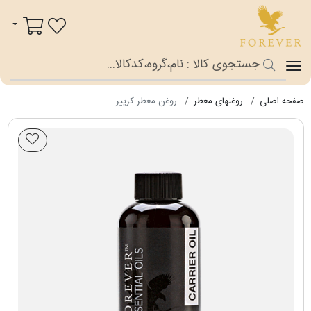
فوراور شاپ
سبد خرید
صفحه اصلی
روغن‎های معطر
روغن معطر کرییر