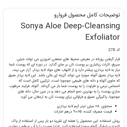
توضیحات کامل محصول فروارو
Sonya Aloe Deep-Cleansing
Exfoliator
کد 278
قرار گرفتن روزانه در معرض محیط های صنعتی امروزی می تواند خیلی
سریع، اثرات زیانباری بر پوست تان بر جای گذارد. در دوره ای که پوست شما
نیاز به لایه برداری بیشتر دارد و از التهاب های مواد لایه بردار، آزار می بیند،
لایه بردار عمیق آلوئه سونیا می تواند گزینه ای عالی باشد. این لایه بردار عمیق
که حاوی آلوئه و دانه های طبیعی جوجوبا است، ترکیبی کامل است که
احساس نرمی و طراوت را به پوست شما باز می گرداند. آلوئه، فرایند مرطوب
سازی پوست را به بهترین نحو انجام می دهد و در عین حال، دانه های
جوجوبا، پاکیزگی عمیق و فراوانی برای پوست تان به ارمغان می آورد.
محتوی: ۱۱۸ میلی لیتر کرم لایه برداری
قیمت مصرف کننده: ۹۰٫۷۵ درهم امارات
روش استفاده: این محصول را هفته ای تقریبا دو بار پس از استفاده از پاک
کننده پیرایشگر آلوئه سونیا استفاده کنید. ابتدا صورت را با آب مرطوب نمایید،