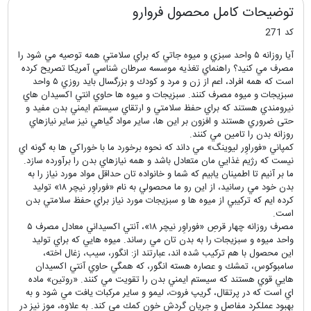
توضیحات کامل محصول فروارو
کد 271
آيا روزانه ۵ واحد سبزي و ميوه جاتي كه براي سلامتي همه توصيه مي شود را
مصرف مي كنيد؟ راهنماي تغذيه موسسه سرطان شناسي آمريكا تصريح كرده
است كه همه افراد، اعم از زن و مرد و كودك و بزرگسال بايد روزي ۵ واحد
سبزيجات و ميوه مصرف كنند. سبزيجات و ميوه ها حاوي انتي اكسيدان هاي
نيرومندي هستند كه براي حفظ سلامتي و ارتقاي سيستم ايمني بدن مفيد و
حتی ضروري هستند و افزون بر اين ها، ساير مواد گياهي نيز ساير نيازهاي
روزانه بدن را تامين مي كنند.
كمپاني «فوراوِر ليوينگ» مي داند كه نحوه برخورد ما با خوراكي ها به گونه اي
نيست كه رژيم غذايي مان متعادل باشد و همه نيازهاي بدن را برآورده سازد.
ما بر آنيم تا اطمينان يابيم كه شما و خانواده تان حداقل مواد مورد نياز را به
بدن خود مي رسانيد، از اين رو ما محصولي به نام «فوراوِر نيچر ۱۸» توليد
كرده ايم كه تركيبي از ميوه ها و سبزيجات مورد نياز براي حفظ سلامتي بدن
است.
مصرف روزانه چهار قرصِ «فوراوِر نيچر ۱۸»، آنتي اكسيداني معادل مصرف ۵
واحد ميوه و سبزيجات را به بدن تان مي رساند. ميوه هايي كه براي توليد
اين محصول با هم تركيب شده اند، عبارتند از: انگور، سيب، زغال اخته،
سامبوكوس، تمشك و عصاره هسته انگور، كه همگي حاوي آنتي اكسيدان
هايي قوي هستند كه سيستم ايمني بدن را تقويت مي كنند. «روتين» ماده
اي است كه در پرتقال، گريپ فروت، ليمو و ساير مركبات يافت مي شود و به
بهبود عملكرد مفاصل و جريان گردش خون كمك مي كند. به علاوه، موز نيز در