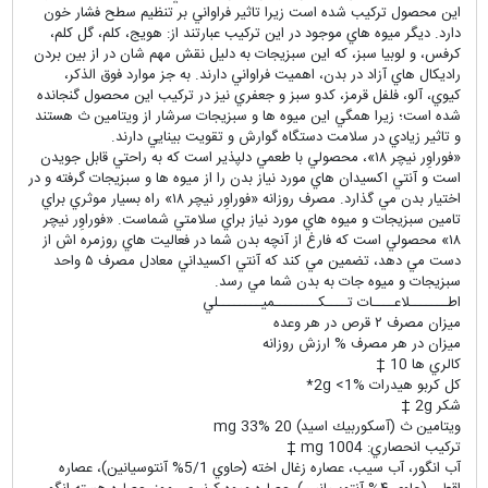
اين محصول تركيب شده است زيرا تاثير فراواني بر تنظيم سطح فشار خون
دارد. ديگر ميوه هاي موجود در اين تركيب عبارتند از: هويج، كلم، گل كلم،
كرفس، و لوبيا سبز، كه اين سبزيجات به دليل نقش مهم شان در از بين بردن
راديكال هاي آزاد در بدن، اهميت فراواني دارند. به جز موارد فوق الذكر،
كيوي، آلو، فلفل قرمز، كدو سبز و جعفري نيز در تركيب اين محصول گنجانده
شده است؛ زيرا همگي اين ميوه ها و سبزيجات سرشار از ويتامين ث هستند
و تاثير زيادي در سلامت دستگاه گوارش و تقويت بينايي دارند.
«فوراوِر نيچر ۱۸»، محصولي با طعمي دلپذير است كه به راحتي قابل جويدن
است و آنتي اكسيدان هاي مورد نياز بدن را از ميوه ها و سبزيجات گرفته و در
اختيار بدن مي گذارد. مصرف روزانه «فوراوِر نيچر ۱۸» راه بسيار موثري براي
تامين سبزيجات و ميوه هاي مورد نياز براي سلامتي شماست. «فوراوِر نيچر
۱۸» محصولي است كه فارغ از آنچه بدن شما در فعاليت هاي روزمره اش از
دست مي دهد، تضمين مي كند كه آنتي اكسيداني معادل مصرف ۵ واحد
سبزيجات و ميوه جات به بدن شما مي رسد.
اطـــــــلاعــــات تــــكــــــــميــــــــلي
ميزان مصرف ۲ قرص در هر وعده
ميزان در هر مصرف % ارزش روزانه
كالري ها 10 †
كل كربو هيدرات 2g <1%*
شكر 2g †
ويتامين ث (آسكوربيك اسيد) 20 mg 33%
تركيب انحصاري: 1004 mg †
آب انگور، آب سيب، عصاره زغال اخته (حاوي 5/1% آنتوسيانين)، عصاره