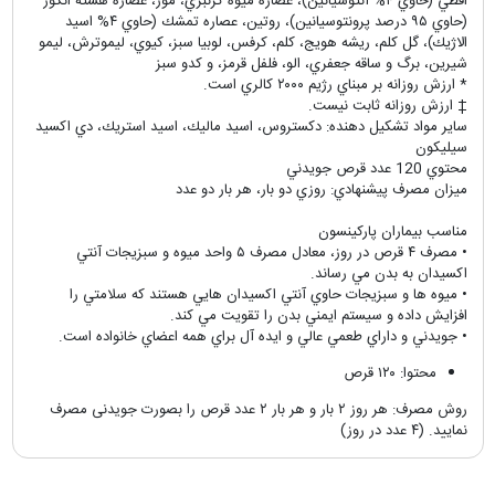
اقطي (حاوي ۴% آنتوسيانين)، عصاره ميوه كرنبري، موز، عصاره هسته انگور
(حاوي ۹۵ درصد پرونتوسيانين)، روتين، عصاره تمشك (حاوي ۴% اسيد
الاژيك)، گل كلم، ريشه هويج، كلم، كرفس، لوبيا سبز، كيوي، ليموترش، ليمو
شيرين، برگ و ساقه جعفري، الو، فلفل قرمز، و كدو سبز
* ارزش روزانه بر مبناي رژيم ۲۰۰۰ كالري است.
† ارزش روزانه ثابت نيست.
ساير مواد تشكيل دهنده: دكستروس، اسيد ماليك، اسيد استريك، دي اكسيد
سيليكون
محتوي 120 عدد قرص جويدني
ميزان مصرف پيشنهادي: روزي دو بار، هر بار دو عدد
مناسب بيماران پاركينسون
• مصرف ۴ قرص در روز، معادل مصرف ۵ واحد ميوه و سبزيجات آنتي
اكسيدان به بدن مي رساند.
• ميوه ها و سبزيجات حاوي آنتي اكسيدان هايي هستند كه سلامتي را
افزايش داده و سيستم ايمني بدن را تقويت مي كند.
• جويدني و داراي طعمي عالي و ايده آل براي همه اعضاي خانواده است.
محتوا: ۱۲۰ قرص
روش مصرف: هر روز ۲ بار و هر بار ۲ عدد قرص را بصورت جویدنی مصرف
نمایید. (۴ عدد در روز)