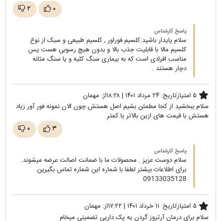
۲
۰
پاسخ کارشناس
سلام پایدار باشید.کلسیم فوراور , کلسیم طبیعی و سبک از نوع
کلسیم مالا با قابلیت جذب بالا و بدون هیچ رسوبی هست پس
مناسب افرادی است که به بیماری سنگ کلیه و یا سنگ مثانه
دچار هستند .
۵ امتیاز
تاریخ:
۲۴ مرداد ۱۴۰۱ | ۱۸:۲۸
از:
مهمان
سلام.ببخشید از کجا مطمئن بشیم اصل هستش.چون الان نمونه فور آور زیاد
هستش با قیمت های ازین بالاتر یا کمتر
۰
۳
پاسخ کارشناس
سلام دوست عزیز . محصولات ما با ضمانت اصالت عرضه میشوند.
برای اطلاعات بیشتر لطفا با شماره این شماره تماس بگیرین
09133035128
۵ امتیاز
تاریخ:
۱۱ خرداد ۱۴۰۱ | ۱۷:۲۲
از:
مهمان
سلام برای درمان آرتروز گردن یه پک داریی تضمینی میخام