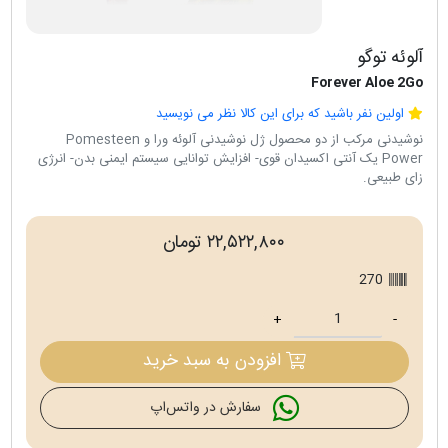
آلوئه توگو
Forever Aloe 2Go
اولین نفر باشید که برای این کالا نظر می نویسید
نوشيدنی مرکب از دو محصول ژل نوشيدنی آلوئه ورا و Pomesteen
Power يک آنتی اکسيدان قوی- افزايش توانايی سيستم ايمنی بدن- انرژی
زای طبيعی.
۲۲,۵۲۲,۸۰۰ تومان
270
+
-
افزودن به سبد خرید
سفارش در واتس‌اپ