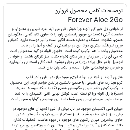
توضیحات کامل محصول فروارو
Forever Aloe 2Go
از خواص ژل خوراکی آلوئه ورا خوش تان می آید. مزه شیرین و مطبوع، و
خاصیت آنتی اکسیدانی فورِوِر پامستین پاور را که حاوی انار، گلابی، منگوستن
هندی، شاتوت، تمشک و عصاره هسته انگور است را نیز دوست دارید. کمپانی
فورِوِر لیوینگ، بهترین مواد این دو نوشیدنی را گفته و آنها را در قالب
محصولی واحد با هم ترکیب کرده است. «فوروِر آلوئه تو گو» محصولی است
که می آن را در هر زمان و هر مکان (خواه پشت میز کارتان باشید، و خواه در
اتومبیل یا در حال پیاده روی) می توان نوشید. فقط کافی است نی را بردارید
و خواص دو نوشیدنی خارق العاده را یکجا وارد بدن کنید.
«فوروِر آلوئه تو گو» می تواند انرژی مورد نیاز بدن تان را در قالب
کربوهیدارت های طبیعی، با طعمی دلنشین برایتان فراهم آورد. این محصول
با ترکیب کردن طعم شیری مگنوستن هندی (که به ملکه میوه ها معروف
است) با ژل آلوئه ورا توانسته است کوکتل نهایی آنتی اکسیدان را به شما
عرضه نماید. سیستم ایمنی بدن شما تشنه این نوشیدنی گوارا و مقوی است.
میزان آنتی اکسیدان موجود در انار، بیش از آنتی اکسیدان های موجود در
چای سبز، زغال اخته و شراب قرمز است. از سوی دیگر، مگنوستن هندی
حاوی بیشترین میزان زانتون های موجود در میوه هاست. تحقیقات نشان
داده است که ژل آلوئه ورا حتی بیش از ویتامین ث و ویتامین ای می تواند