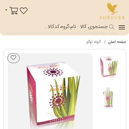
فوراور شاپ
سبد خرید
صفحه اصلی
آلوئه توگو