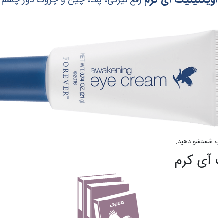
اویکنینیگ آی کرم
رفع تیرگی، پف، چین و چروک دور چشم
آب شستشو دهید.
 آی کرم