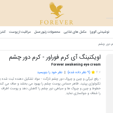
فوراور شا
نوشیدنی آلوورا
مکمل های غذایی
محصولات زنبور عسل
مراقبت از پوست
کنتر
رم دور چشم
اویکنینگ آی کرم فوراور - کرم دور چشم
Forever awakening eye cream
۴.۷
(
۹
نظر داده شده)
نظر خود را بنویسید
- رفع تیرگی و چین و چروک دور چشم تارگت - مواد تشکیل دهنده ثبت شده با
تکنولوژی پپتید، ظاهر حساس پوست چشم را بهبود می بخشد و صاف می کند 
خطوط و چین و چروک ها و سیاهی دور چشم را کاهش دهد و پوست اطراف 
را شفاف و جوانسازی نماید.