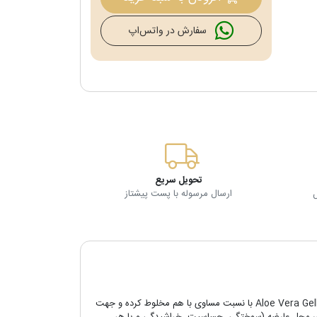
سفارش در واتس‌اپ
تحویل سریع
ارسال مرسوله با پست پیشتاز
پس از شستشوی محل عارضه، اسپری آلوئه فرست Aloe First بر روی محل عارضه اسپری شود. کرم بره موم آلوورا Aloe Propolis و آلوئه ورا ژلی Aloe Vera Gelly با نسبت مساوی با هم مخلوط کرده و جهت